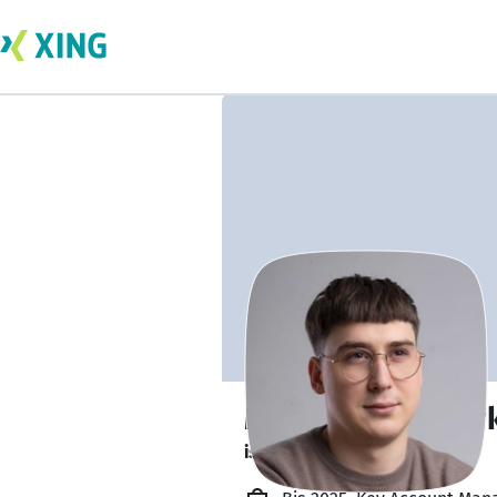
Mykola Honchary
is out learning. 🎓