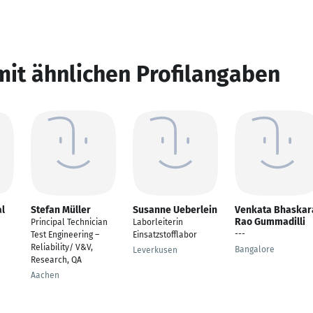
mit ähnlichen Profilangaben
al
Stefan Müller
Susanne Ueberlein
Venkata Bhaskar
Rao Gummadilli
Principal Technician
Laborleiterin
---
Test Engineering –
Einsatzstofflabor
Reliability/ V&V,
Bangalore
Leverkusen
Research, QA
Aachen