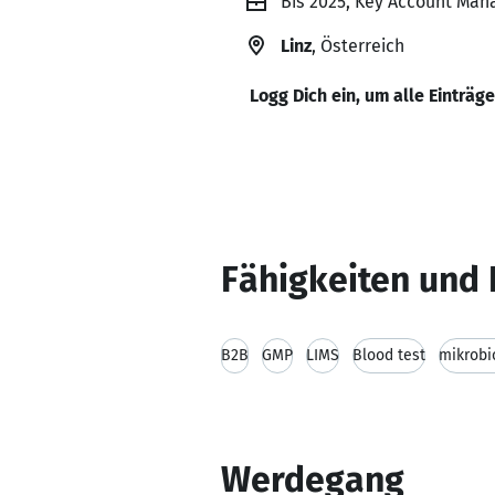
Bis 2025, Key Account Mana
Linz
, Österreich
Logg Dich ein, um alle Einträg
Fähigkeiten und 
B2B
GMP
LIMS
Blood test
mikrobi
Werdegang