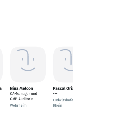
a
Nina Melcon
Pascal Orians
Adi Daniel
QA-Manager und
---
Study Coordinator
GMP-Auditorin
Ludwigshafen am
Raanana
Wehrheim
Rhein