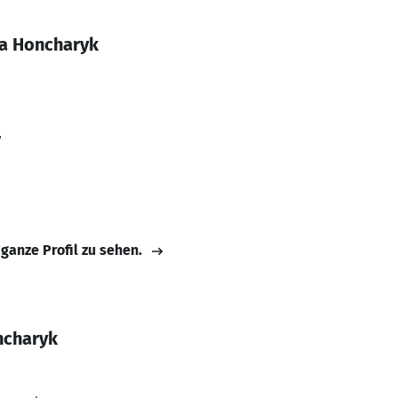
la Honcharyk
r
 ganze Profil zu sehen.
ncharyk