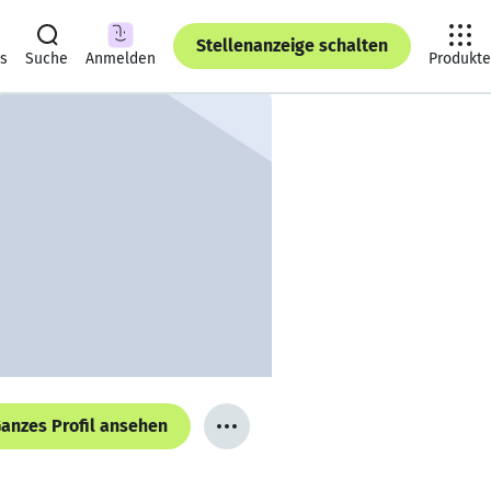
Stellenanzeige schalten
ts
Suche
Anmelden
Produkte
anzes Profil ansehen