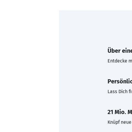
Über eine
Entdecke mi
Persönli
Lass Dich f
21 Mio. M
Knüpf neue 