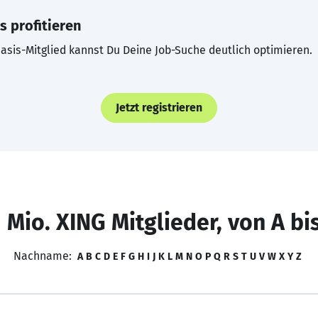
s profitieren
asis-Mitglied kannst Du Deine Job-Suche deutlich optimieren.
Jetzt registrieren
 Mio. XING Mitglieder, von A bi
Nachname:
A
B
C
D
E
F
G
H
I
J
K
L
M
N
O
P
Q
R
S
T
U
V
W
X
Y
Z