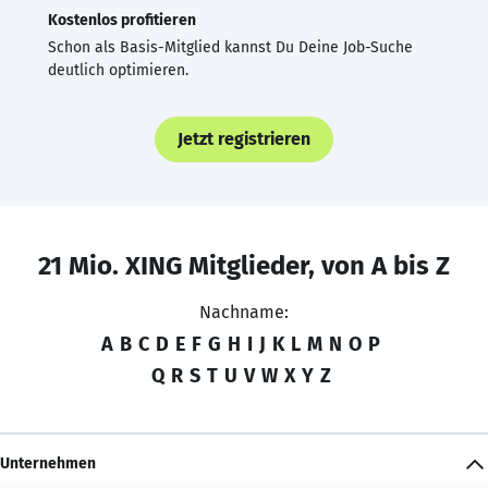
Kostenlos profitieren
Schon als Basis-Mitglied kannst Du Deine Job-Suche
deutlich optimieren.
Jetzt registrieren
21 Mio. XING Mitglieder, von A bis Z
Nachname:
A
B
C
D
E
F
G
H
I
J
K
L
M
N
O
P
Q
R
S
T
U
V
W
X
Y
Z
Unternehmen