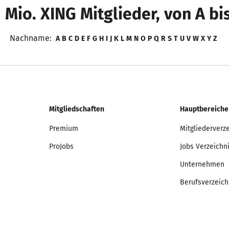
 Mio. XING Mitglieder, von A bi
Nachname:
A
B
C
D
E
F
G
H
I
J
K
L
M
N
O
P
Q
R
S
T
U
V
W
X
Y
Z
Mitgliedschaften
Hauptbereiche
Premium
Mitgliederverz
ProJobs
Jobs Verzeichn
Unternehmen
Berufsverzeich