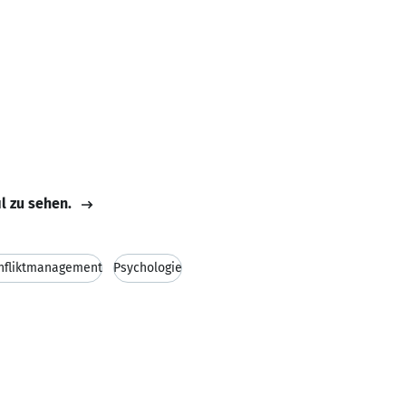
il zu sehen.
nfliktmanagement
Psychologie