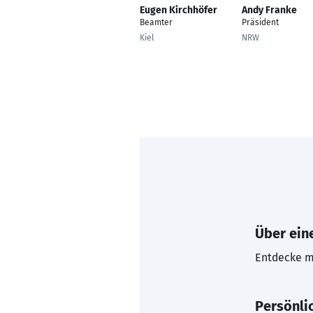
Eugen Kirchhöfer
Andy Franke
Beamter
Präsident
Kiel
NRW
Über eine
Entdecke mi
Persönli