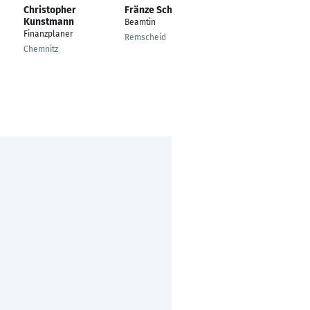
Christopher
Fränze Schoewer
Sonja Weber
Kunstmann
Beamtin
---
Finanzplaner
Remscheid
Esslingen am Neckar
Chemnitz