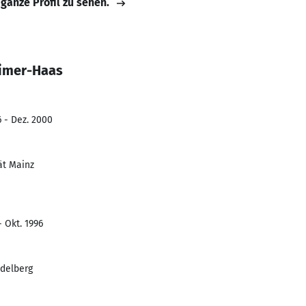
 ganze Profil zu sehen.
eimer-Haas
6 - Dez. 2000
ät Mainz
- Okt. 1996
idelberg