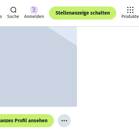
Stellenanzeige schalten
ts
Suche
Anmelden
Produkte
anzes Profil ansehen