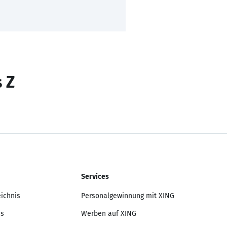
s Z
Services
eichnis
Personalgewinnung mit XING
is
Werben auf XING