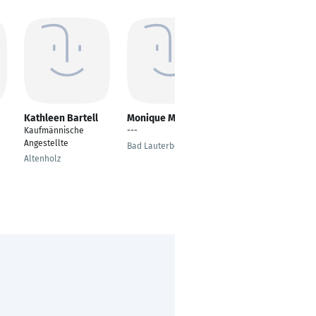
Kathleen Bartell
Monique Müller
Julia Kupfer
Kaufmännische
---
Bürokauffrau
Angestellte
Bad Lauterberg
Bad Säckingen
Altenholz