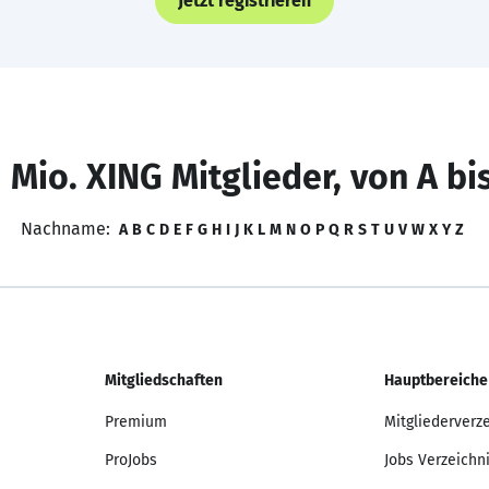
Jetzt registrieren
 Mio. XING Mitglieder, von A bi
Nachname:
A
B
C
D
E
F
G
H
I
J
K
L
M
N
O
P
Q
R
S
T
U
V
W
X
Y
Z
Mitgliedschaften
Hauptbereiche
Premium
Mitgliederverz
ProJobs
Jobs Verzeichn