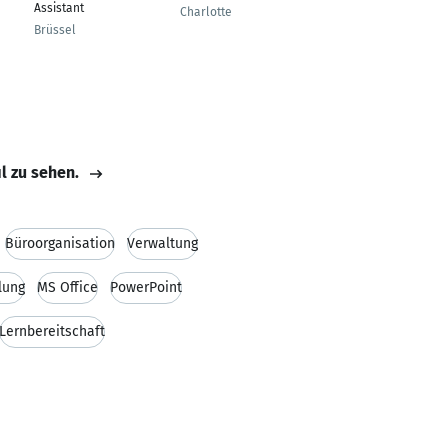
Assistant
Buchhaltung
Charlotte
Brüssel
Chemnitz, Sachsen,
Deutschland
il zu sehen.
Büroorganisation
Verwaltung
lung
MS Office
PowerPoint
Lernbereitschaft