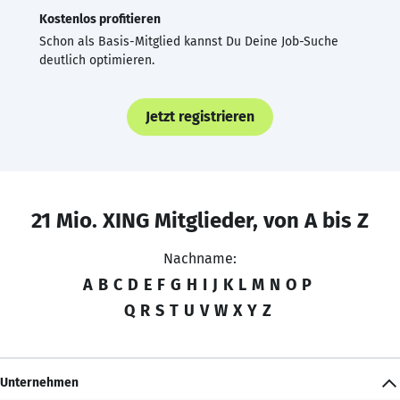
Kostenlos profitieren
Schon als Basis-Mitglied kannst Du Deine Job-Suche
deutlich optimieren.
Jetzt registrieren
21 Mio. XING Mitglieder, von A bis Z
Nachname:
A
B
C
D
E
F
G
H
I
J
K
L
M
N
O
P
Q
R
S
T
U
V
W
X
Y
Z
Unternehmen