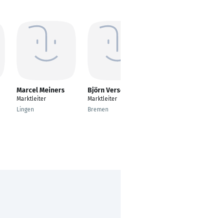
Marcel Meiners
Björn Verschuur
Robert Borsch
Marktleiter
Marktleiter
Stellvertretender
Marktleiter
Lingen
Bremen
Hamburg