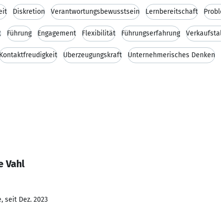
eit
Diskretion
Verantwortungsbewusstsein
Lernbereitschaft
Prob
t
Führung
Engagement
Flexibilität
Führungserfahrung
Verkaufsta
Kontaktfreudigkeit
Überzeugungskraft
Unternehmerisches Denken
e Vahl
 seit Dez. 2023