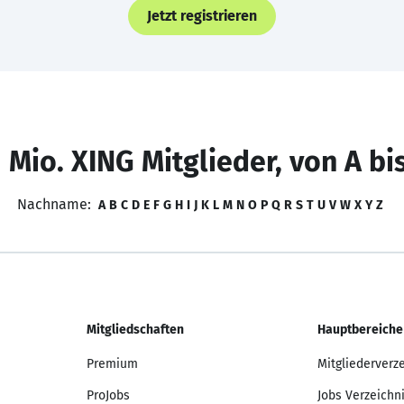
Jetzt registrieren
 Mio. XING Mitglieder, von A bi
Nachname:
A
B
C
D
E
F
G
H
I
J
K
L
M
N
O
P
Q
R
S
T
U
V
W
X
Y
Z
Mitgliedschaften
Hauptbereiche
Premium
Mitgliederverz
ProJobs
Jobs Verzeichn