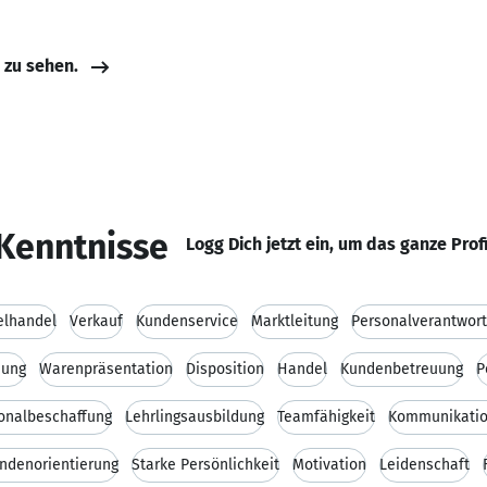
e zu sehen.
Kenntnisse
Logg Dich jetzt ein, um das ganze Prof
elhandel
Verkauf
Kundenservice
Marktleitung
Personalverantwor
nung
Warenpräsentation
Disposition
Handel
Kundenbetreuung
P
onalbeschaffung
Lehrlingsausbildung
Teamfähigkeit
Kommunikatio
ndenorientierung
Starke Persönlichkeit
Motivation
Leidenschaft