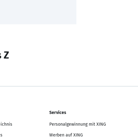
s Z
Services
eichnis
Personalgewinnung mit XING
is
Werben auf XING