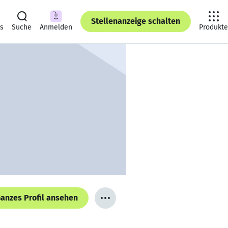
Stellenanzeige schalten
ts
Suche
Anmelden
Produkte
anzes Profil ansehen