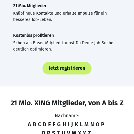
21 Mio. Mitglieder
Knüpf neue Kontakte und erhalte Impulse für ein
besseres Job-Leben.
Kostenlos profitieren
Schon als Basis-Mitglied kannst Du Deine Job-Suche
deutlich optimieren.
Jetzt registrieren
21 Mio. XING Mitglieder, von A bis Z
Nachname:
A
B
C
D
E
F
G
H
I
J
K
L
M
N
O
P
Q
R
S
T
U
V
W
X
Y
Z