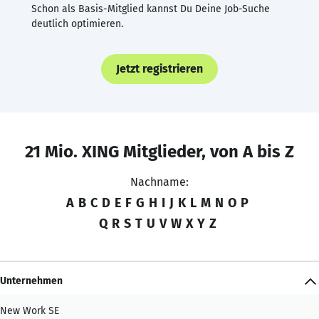
Schon als Basis-Mitglied kannst Du Deine Job-Suche
deutlich optimieren.
Jetzt registrieren
21 Mio. XING Mitglieder, von A bis Z
Nachname:
A
B
C
D
E
F
G
H
I
J
K
L
M
N
O
P
Q
R
S
T
U
V
W
X
Y
Z
Unternehmen
New Work SE