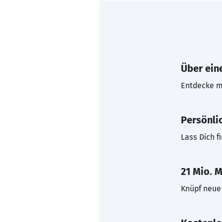
Über eine
Entdecke mi
Persönli
Lass Dich f
21 Mio. M
Knüpf neue 