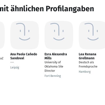
mit ähnlichen Profilangaben
Ana Paola Cañedo
Esra Alexandra
Lea Renana
Sandoval
Mills
Grellmann
DaZ
---
University of
Deutsch als
Oklahoma Site
Fremdsprache
Leipzig
Director
Hamburg
Fort Benning