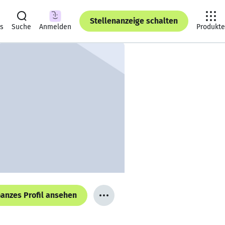
Stellenanzeige schalten
ts
Suche
Anmelden
Produkte
anzes Profil ansehen