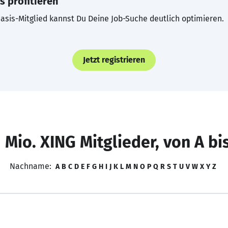
s profitieren
asis-Mitglied kannst Du Deine Job-Suche deutlich optimieren.
Jetzt registrieren
 Mio. XING Mitglieder, von A bi
Nachname:
A
B
C
D
E
F
G
H
I
J
K
L
M
N
O
P
Q
R
S
T
U
V
W
X
Y
Z