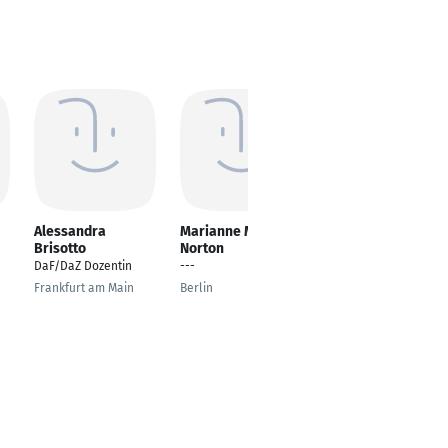
Alessandra
Marianne Milan
Judita Kampe
Brisotto
Norton
Referentin Berufliche
DaF/DaZ Dozentin
---
Bildung, DaF-
Lehrkraft
Frankfurt am Main
Berlin
Dresden