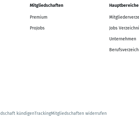
Mitgliedschaften
Hauptbereiche
Premium
Mitgliederverz
ProJobs
Jobs Verzeichn
Unternehmen
Berufsverzeich
edschaft kündigen
Tracking
Mitgliedschaften widerrufen