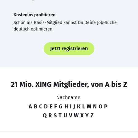
Kostenlos profitieren
Schon als Basis-Mitglied kannst Du Deine Job-Suche
deutlich optimieren.
Jetzt registrieren
21 Mio. XING Mitglieder, von A bis Z
Nachname:
A
B
C
D
E
F
G
H
I
J
K
L
M
N
O
P
Q
R
S
T
U
V
W
X
Y
Z