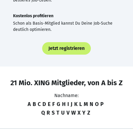
besseres Job-Leben.
Kostenlos profitieren
Schon als Basis-Mitglied kannst Du Deine Job-Suche
deutlich optimieren.
Jetzt registrieren
21 Mio. XING Mitglieder, von A bis Z
Nachname:
A
B
C
D
E
F
G
H
I
J
K
L
M
N
O
P
Q
R
S
T
U
V
W
X
Y
Z