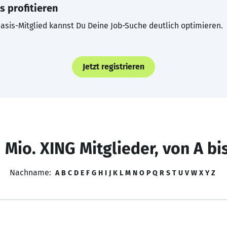
s profitieren
asis-Mitglied kannst Du Deine Job-Suche deutlich optimieren.
Jetzt registrieren
 Mio. XING Mitglieder, von A bi
Nachname:
A
B
C
D
E
F
G
H
I
J
K
L
M
N
O
P
Q
R
S
T
U
V
W
X
Y
Z