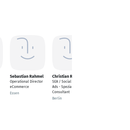
Sebastian Rahmel
Christian Rost
Ali Gökdogan
Operational Director
SEA / Social Media
Global Segment
eCommerce
Ads - Spezialist /
Manager Solar
Consultant
Essen
Hemmingen
Berlin