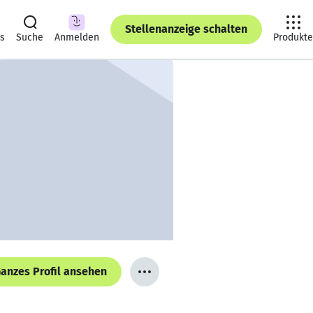
Stellenanzeige schalten
ts
Suche
Anmelden
Produkte
anzes Profil ansehen