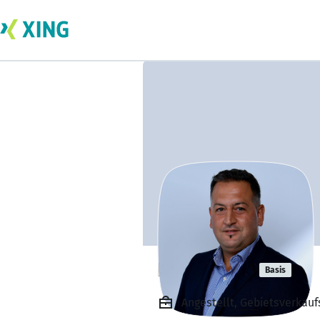
Naki Cosar
Basis
Angestellt, Gebietsverkau