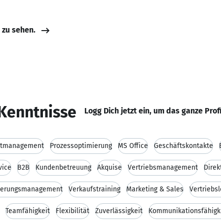
e zu sehen.
Kenntnisse
Logg Dich jetzt ein, um das ganze Prof
ktmanagement
Prozessoptimierung
MS Office
Geschäftskontakte
vice
B2B
Kundenbetreuung
Akquise
Vertriebsmanagement
Direk
herungsmanagement
Verkaufstraining
Marketing & Sales
Vertriebsl
Teamfähigkeit
Flexibilität
Zuverlässigkeit
Kommunikationsfähigk