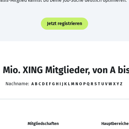
asis-Mitglied kannst Du Deine Job-Suche deutlich optimieren.
Jetzt registrieren
 Mio. XING Mitglieder, von A bi
Nachname:
A
B
C
D
E
F
G
H
I
J
K
L
M
N
O
P
Q
R
S
T
U
V
W
X
Y
Z
Mitgliedschaften
Hauptbereiche