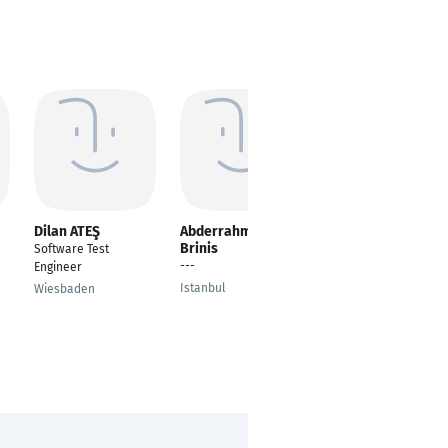
Dilan ATEŞ
Abderrahmen
Pooja Musale
Brinis
Software Test
Senior Web Research
---
Engineer
Analyst
Istanbul
Wiesbaden
München