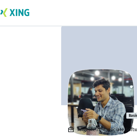
Nallam Tharun
Basi
Angestellt, Associate Softw