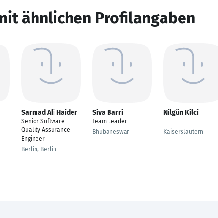
mit ähnlichen Profilangaben
Sarmad Ali Haider
Siva Barri
Nilgün Kilci
Senior Software
Team Leader
---
Quality Assurance
Bhubaneswar
Kaiserslautern
Engineer
Berlin, Berlin