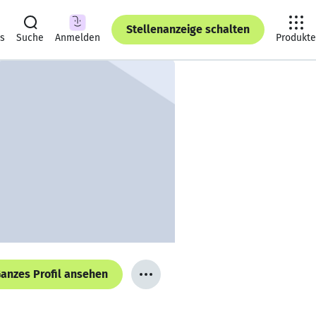
Stellenanzeige schalten
ts
Suche
Anmelden
Produkte
anzes Profil ansehen