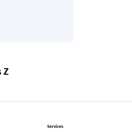
s Z
Services