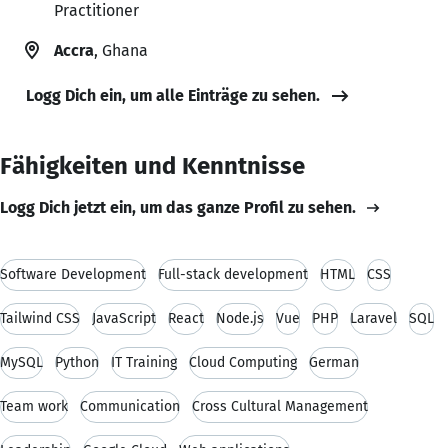
Practitioner
Accra
, Ghana
Logg Dich ein, um alle Einträge zu sehen.
Fähigkeiten und Kenntnisse
Logg Dich jetzt ein, um das ganze Profil zu sehen.
Software Development
Full-stack development
HTML
CSS
Tailwind CSS
JavaScript
React
Node.js
Vue
PHP
Laravel
SQL
MySQL
Python
IT Training
Cloud Computing
German
Team work
Communication
Cross Cultural Management