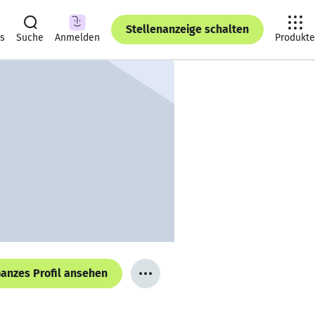
Stellenanzeige schalten
ts
Suche
Anmelden
Produkte
anzes Profil ansehen