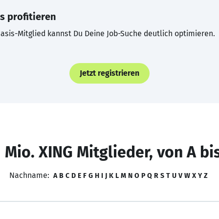
s profitieren
asis-Mitglied kannst Du Deine Job-Suche deutlich optimieren.
Jetzt registrieren
 Mio. XING Mitglieder, von A bi
Nachname:
A
B
C
D
E
F
G
H
I
J
K
L
M
N
O
P
Q
R
S
T
U
V
W
X
Y
Z