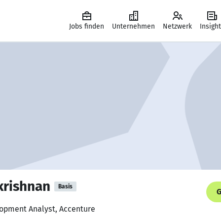
Jobs finden
Unternehmen
Netzwerk
Insigh
krishnan
Basis
G
lopment Analyst, Accenture