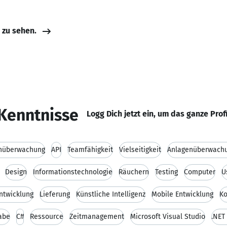
e zu sehen.
Kenntnisse
Logg Dich jetzt ein, um das ganze Prof
enüberwachung
API
Teamfähigkeit
Vielseitigkeit
Anlagenüberwach
Design
Informationstechnologie
Räuchern
Testing
Computer
U
ntwicklung
Lieferung
Künstliche Intelligenz
Mobile Entwicklung
Ko
abe
C#
Ressource
Zeitmanagement
Microsoft Visual Studio
.NET