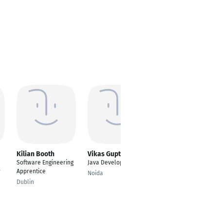
Kilian Booth
Vikas Gupta
Vidya Venugopal
Software Engineering
Java Developer
SAP ABAP Developer
r
Apprentice
Noida
Hamburg
Dublin