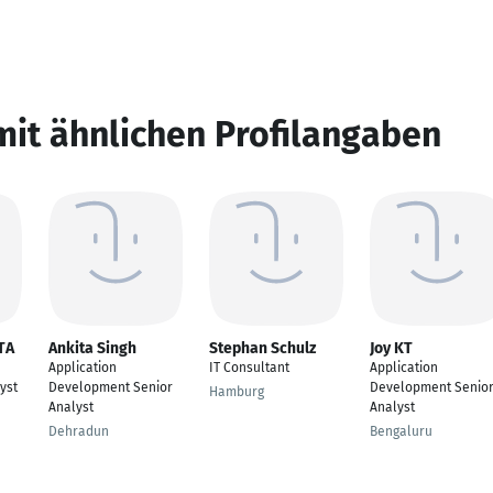
mit ähnlichen Profilangaben
TA
Ankita Singh
Stephan Schulz
Joy KT
Application
IT Consultant
Application
yst
Development Senior
Development Senio
Hamburg
Analyst
Analyst
Dehradun
Bengaluru