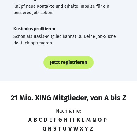
Knüpf neue Kontakte und erhalte Impulse für ein
besseres Job-Leben.
Kostenlos profitieren
Schon als Basis-Mitglied kannst Du Deine Job-Suche
deutlich optimieren.
Jetzt registrieren
21 Mio. XING Mitglieder, von A bis Z
Nachname:
A
B
C
D
E
F
G
H
I
J
K
L
M
N
O
P
Q
R
S
T
U
V
W
X
Y
Z