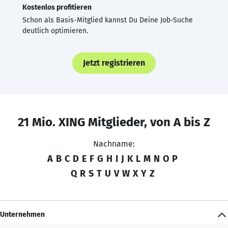
Kostenlos profitieren
Schon als Basis-Mitglied kannst Du Deine Job-Suche
deutlich optimieren.
Jetzt registrieren
21 Mio. XING Mitglieder, von A bis Z
Nachname:
A
B
C
D
E
F
G
H
I
J
K
L
M
N
O
P
Q
R
S
T
U
V
W
X
Y
Z
Unternehmen