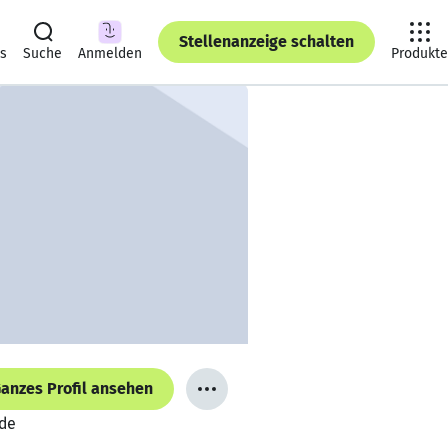
Stellenanzeige schalten
ts
Suche
Anmelden
Produkte
anzes Profil ansehen
nde