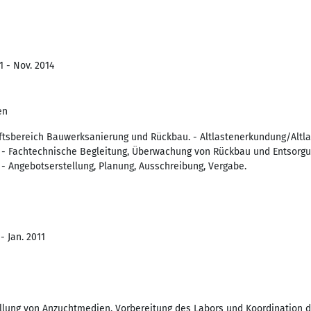
1 - Nov. 2014
en
ftsbereich Bauwerksanierung und Rückbau. - Altlastenerkundung/Altl
- Fachtechnische Begleitung, Überwachung von Rückbau und Entsorgu
 Angebotserstellung, Planung, Ausschreibung, Vergabe.
- Jan. 2011
ellung von Anzuchtmedien, Vorbereitung des Labors und Koordination d