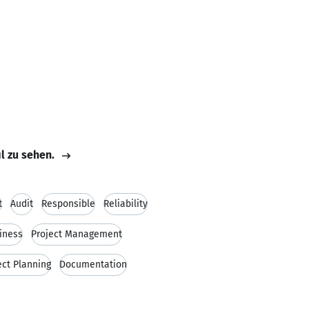
il zu sehen.
t
Audit
Responsible
Reliability
liness
Project Management
ect Planning
Documentation