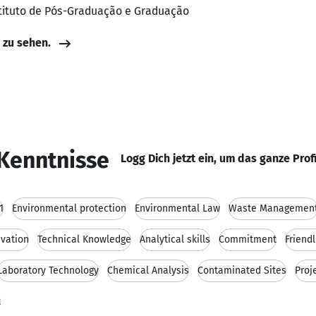
stituto de Pós-Graduação e Graduação
e zu sehen.
Kenntnisse
Logg Dich jetzt ein, um das ganze Prof
1
Environmental protection
Environmental Law
Waste Managemen
ivation
Technical Knowledge
Analytical skills
Commitment
Friend
Laboratory Technology
Chemical Analysis
Contaminated Sites
Proj
t