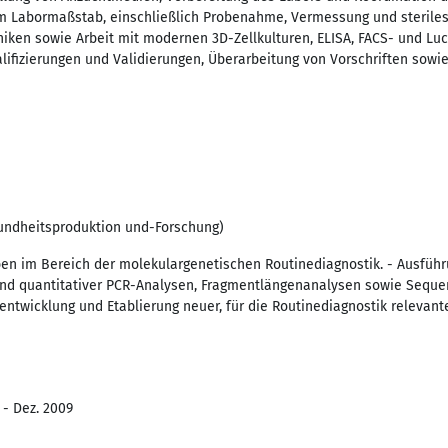
 im Labormaßstab, einschließlich Probenahme, Vermessung und steriles 
iken sowie Arbeit mit modernen 3D-Zellkulturen, ELISA, FACS- und Luc
lifizierungen und Validierungen, Überarbeitung von Vorschriften sowi
sundheitsproduktion und-Forschung)
ben im Bereich der molekulargenetischen Routinediagnostik. - Ausfü
 und quantitativer PCR-Analysen, Fragmentlängenanalysen sowie Sequen
entwicklung und Etablierung neuer, für die Routinediagnostik relevan
 - Dez. 2009