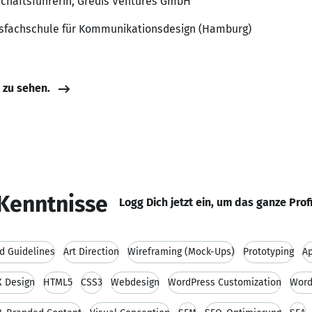
schäftsführerin, Gredis Ventures GmbH
fsfachschule für Kommunikationsdesign (Hamburg)
e zu sehen.
Kenntnisse
Logg Dich jetzt ein, um das ganze Prof
d Guidelines
Art Direction
Wireframing (Mock-Ups)
Prototyping
A
X Design
HTML5
CSS3
Webdesign
WordPress Customization
Word