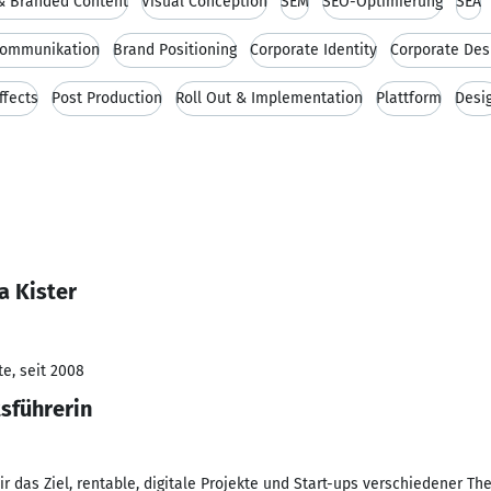
& Branded Content
Visual Conception
SEM
SEO-Optimierung
SEA
Kommunikation
Brand Positioning
Corporate Identity
Corporate Des
ffects
Post Production
Roll Out & Implementation
Plattform
Desi
a Kister
e, seit 2008
sführerin
r das Ziel, rentable, digitale Projekte und Start-ups verschiedener Th