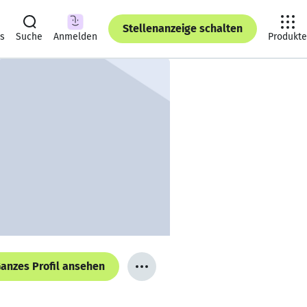
Stellenanzeige schalten
ts
Suche
Anmelden
Produkte
anzes Profil ansehen