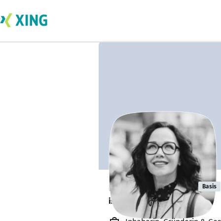
Natalia Kister
Basis
ist offen für Projekte. 🔎