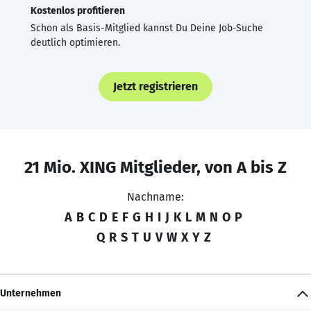
Kostenlos profitieren
Schon als Basis-Mitglied kannst Du Deine Job-Suche
deutlich optimieren.
Jetzt registrieren
21 Mio. XING Mitglieder, von A bis Z
Nachname:
A
B
C
D
E
F
G
H
I
J
K
L
M
N
O
P
Q
R
S
T
U
V
W
X
Y
Z
Unternehmen