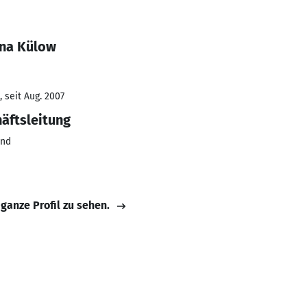
ina Külow
 seit Aug. 2007
häftsleitung
und
 ganze Profil zu sehen.