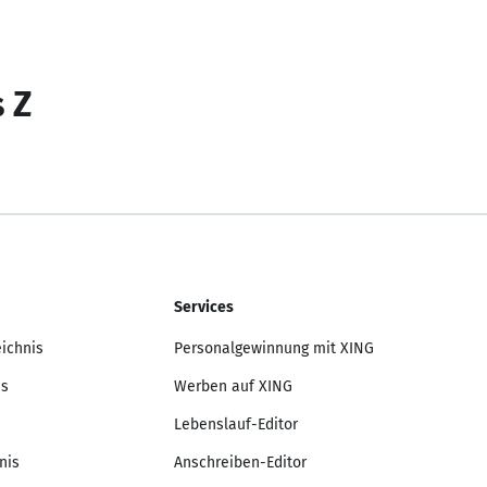
s Z
Services
eichnis
Personalgewinnung mit XING
is
Werben auf XING
Lebenslauf-Editor
nis
Anschreiben-Editor