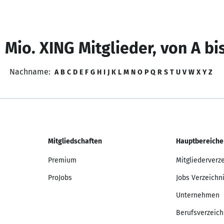
 Mio. XING Mitglieder, von A bi
Nachname:
A
B
C
D
E
F
G
H
I
J
K
L
M
N
O
P
Q
R
S
T
U
V
W
X
Y
Z
Mitgliedschaften
Hauptbereiche
Premium
Mitgliederverz
ProJobs
Jobs Verzeichn
Unternehmen
Berufsverzeich