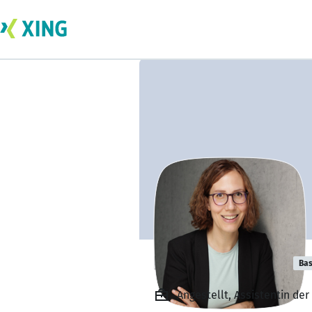
Natalina Külow
Bas
Angestellt, Assistentin de