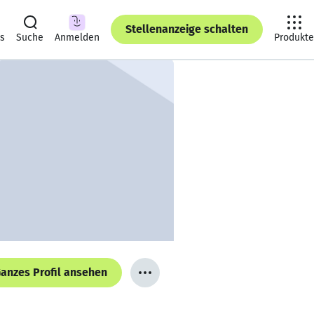
Stellenanzeige schalten
ts
Suche
Anmelden
Produkte
anzes Profil ansehen