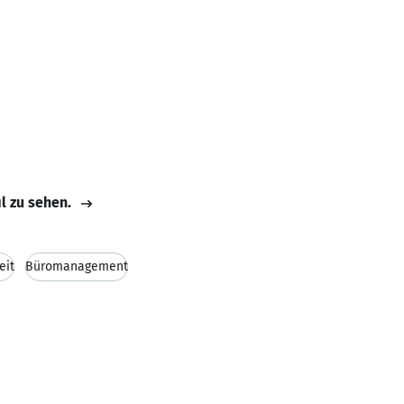
il zu sehen.
eit
Büromanagement