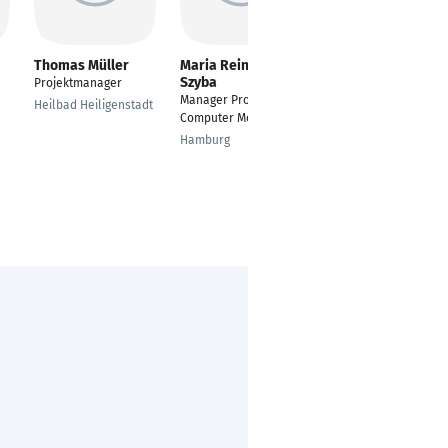
Thomas Müller
Maria Reinhardt-
Benjamin Klefisch
Szyba
Projektmanager
Technical Project
Manager Projects and
Leader
Heilbad Heiligenstadt
Computer Modeling
Köln
Hamburg