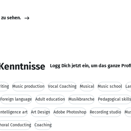
e zu sehen.
Kenntnisse
Logg Dich jetzt ein, um das ganze Prof
iting
Music production
Vocal Coaching
Musical
Music school
La
Foreign language
Adult education
Musikbranche
Pedagogical skill
 intelligence art
Art Design
Adobe Photoshop
Recording studio
Mus
horal Conducting
Coaching