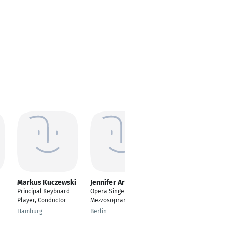
Markus Kuczewski
Jennifer Arnold
Fatima Gerendas
Obiols
Principal Keyboard
Opera Singer
---
Player, Conductor
Mezzosoprano
Wien
Hamburg
Berlin