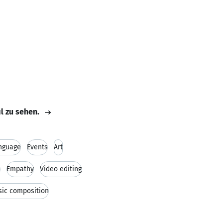
il zu sehen.
nguage
Events
Art
s
Empathy
Video editing
ic composition