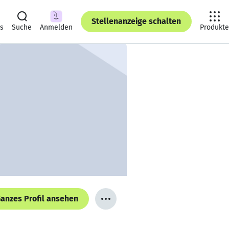
Stellenanzeige schalten
ts
Suche
Anmelden
Produkte
anzes Profil ansehen