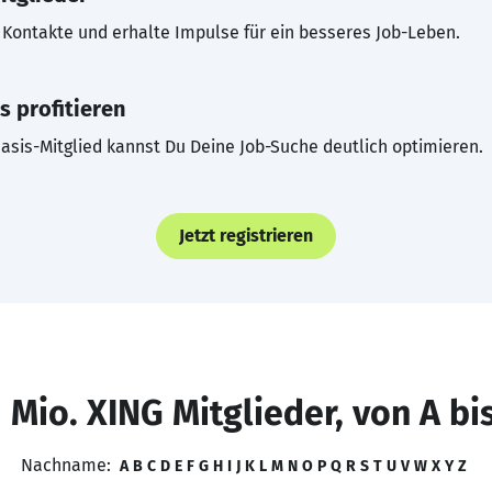
Kontakte und erhalte Impulse für ein besseres Job-Leben.
s profitieren
asis-Mitglied kannst Du Deine Job-Suche deutlich optimieren.
Jetzt registrieren
 Mio. XING Mitglieder, von A bi
Nachname:
A
B
C
D
E
F
G
H
I
J
K
L
M
N
O
P
Q
R
S
T
U
V
W
X
Y
Z