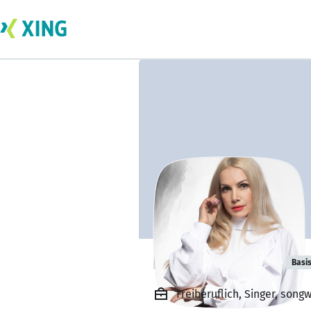
Natalya Myrna
Basi
Freiberuflich, Singer, songw