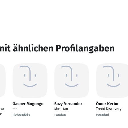
mit ähnlichen Profilangaben
Gasper Mngongo
Suzy Fernandez
Ömer Kerim
ow:
---
Musician
Trend Discovery
te
Lichtenfels
London
Istanbul