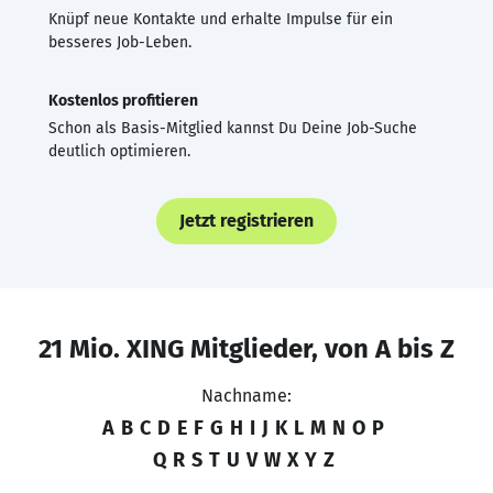
Knüpf neue Kontakte und erhalte Impulse für ein
besseres Job-Leben.
Kostenlos profitieren
Schon als Basis-Mitglied kannst Du Deine Job-Suche
deutlich optimieren.
Jetzt registrieren
21 Mio. XING Mitglieder, von A bis Z
Nachname:
A
B
C
D
E
F
G
H
I
J
K
L
M
N
O
P
Q
R
S
T
U
V
W
X
Y
Z