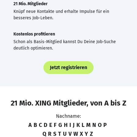
21 Mio. Mitglieder
Knüpf neue Kontakte und erhalte Impulse für ein
besseres Job-Leben.
Kostenlos profitieren
Schon als Basis-Mitglied kannst Du Deine Job-Suche
deutlich optimieren.
Jetzt registrieren
21 Mio. XING Mitglieder, von A bis Z
Nachname:
A
B
C
D
E
F
G
H
I
J
K
L
M
N
O
P
Q
R
S
T
U
V
W
X
Y
Z