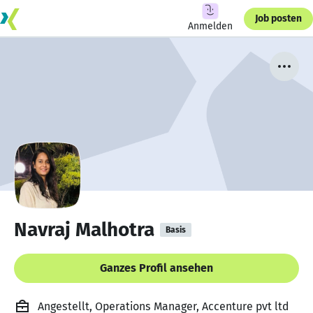
Job posten
Anmelden
Navraj Malhotra
Basis
Ganzes Profil ansehen
Angestellt, Operations Manager, Accenture pvt ltd