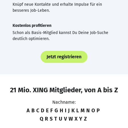
Knüpf neue Kontakte und erhalte Impulse für ein
besseres Job-Leben.
Kostenlos profitieren
Schon als Basis-Mitglied kannst Du Deine Job-Suche
deutlich optimieren.
Jetzt registrieren
21 Mio. XING Mitglieder, von A bis Z
Nachname:
A
B
C
D
E
F
G
H
I
J
K
L
M
N
O
P
Q
R
S
T
U
V
W
X
Y
Z