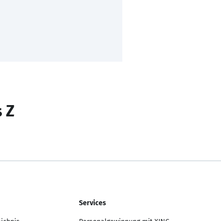
s Z
Services