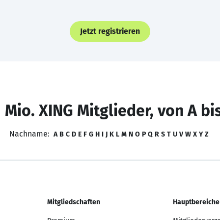
Jetzt registrieren
 Mio. XING Mitglieder, von A bi
Nachname:
A
B
C
D
E
F
G
H
I
J
K
L
M
N
O
P
Q
R
S
T
U
V
W
X
Y
Z
Mitgliedschaften
Hauptbereiche