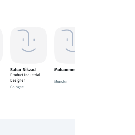
Sahar Nikzad
Mohammed Elkady
Pratheeba
Pandiaraj
Product Industrial
---
Programmer Analyst
Designer
Münster
Würzburg
Cologne