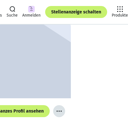
Stellenanzeige schalten
ts
Suche
Anmelden
Produkte
anzes Profil ansehen