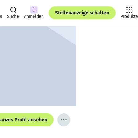
Stellenanzeige schalten
ts
Suche
Anmelden
Produkte
anzes Profil ansehen