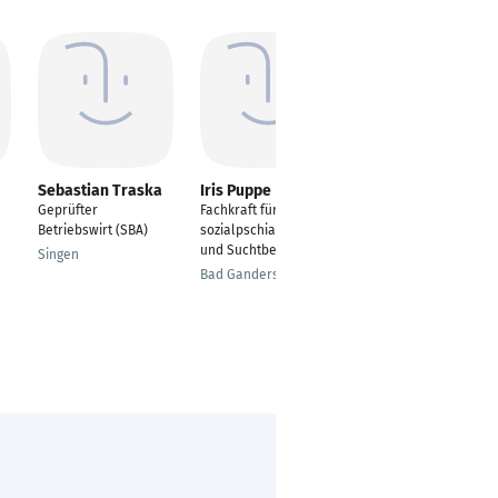
Sebastian Traska
Iris Puppe
Maria Taxidou
Geprüfter
Fachkraft für die
Verwaltungsmitarbeit
Betriebswirt (SBA)
sozialpschiatrische -
erin im
und Suchtberatung
Personalsekretariat
Singen
Bad Gandersheim
Stuttgart