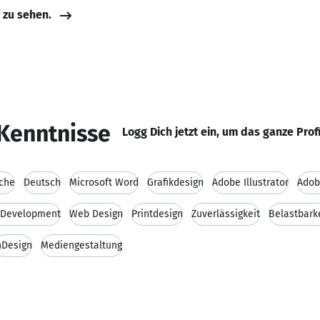
e zu sehen.
Kenntnisse
Logg Dich jetzt ein, um das ganze Prof
ache
Deutsch
Microsoft Word
Grafikdesign
Adobe Illustrator
Adob
Development
Web Design
Printdesign
Zuverlässigkeit
Belastbark
nDesign
Mediengestaltung