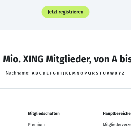
Jetzt registrieren
 Mio. XING Mitglieder, von A bi
Nachname:
A
B
C
D
E
F
G
H
I
J
K
L
M
N
O
P
Q
R
S
T
U
V
W
X
Y
Z
Mitgliedschaften
Hauptbereiche
Premium
Mitgliederverz