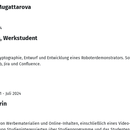
 Mugattarova
4
n, Werkstudent
ptographie, Entwurf und Entwicklung eines Roboterdemonstrators. So
b, Jira und Confluence.
 - Juli 2024
rin
 von Werbematerialien und Online-Inhalten, einschließlich eines Video
 von Studieninteressierten über Studienprogramme und das Studenten