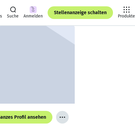
Stellenanzeige schalten
ts
Suche
Anmelden
Produkte
anzes Profil ansehen