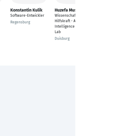
Konstantin Kulik
Huzefa Mustafa
Julien Kulbe
Software-Entwickler
Wissenschaftliche
Software-Entwickler
Hilfskraft - Ambient
Regensburg
Bayreuth
Intelligence Systems
Lab
Duisburg