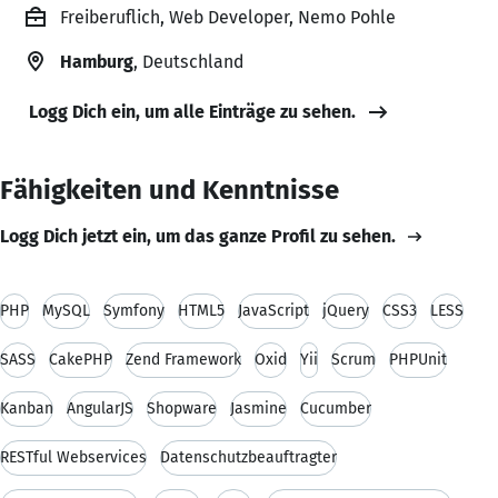
Freiberuflich, Web Developer, Nemo Pohle
Hamburg
, Deutschland
Logg Dich ein, um alle Einträge zu sehen.
Fähigkeiten und Kenntnisse
Logg Dich jetzt ein, um das ganze Profil zu sehen.
PHP
MySQL
Symfony
HTML5
JavaScript
jQuery
CSS3
LESS
SASS
CakePHP
Zend Framework
Oxid
Yii
Scrum
PHPUnit
Kanban
AngularJS
Shopware
Jasmine
Cucumber
RESTful Webservices
Datenschutzbeauftragter