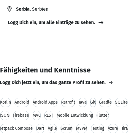
Serbia
, Serbien
Logg Dich ein, um alle Einträge zu sehen.
Fähigkeiten und Kenntnisse
Logg Dich jetzt ein, um das ganze Profil zu sehen.
Kotlin
Android
Android Apps
Retrofit
Java
Git
Gradle
SQLite
JSON
Firebase
MVC
REST
Mobile Entwicklung
Flutter
Jetpack Compose
Dart
Agile
Scrum
MVVM
Testing
Azure
Jira