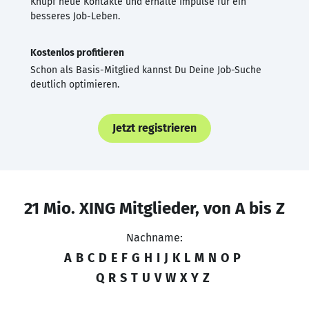
Knüpf neue Kontakte und erhalte Impulse für ein
besseres Job-Leben.
Kostenlos profitieren
Schon als Basis-Mitglied kannst Du Deine Job-Suche
deutlich optimieren.
Jetzt registrieren
21 Mio. XING Mitglieder, von A bis Z
Nachname:
A
B
C
D
E
F
G
H
I
J
K
L
M
N
O
P
Q
R
S
T
U
V
W
X
Y
Z