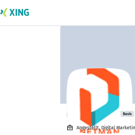
Netman India
Basis
Angestellt, Digital Market