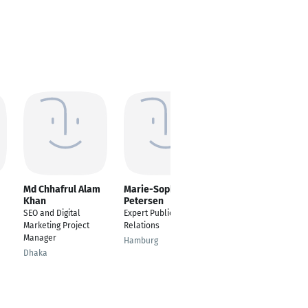
Md Chhafrul Alam
Marie-Sophie
Theresa Wiemann
Khan
Petersen
Digital Marketing
SEO and Digital
Expert Public
Managerin SEO
Marketing Project
Relations
(Junior)
Manager
Hamburg
Leipzig
Dhaka