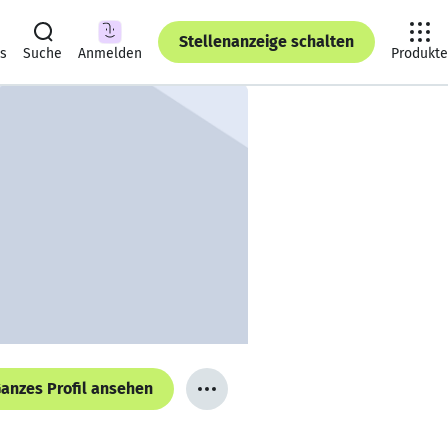
Stellenanzeige schalten
ts
Suche
Anmelden
Produkte
anzes Profil ansehen