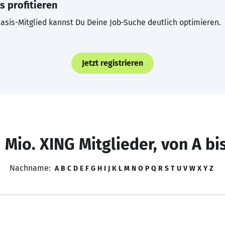
s profitieren
asis-Mitglied kannst Du Deine Job-Suche deutlich optimieren.
Jetzt registrieren
 Mio. XING Mitglieder, von A bi
Nachname:
A
B
C
D
E
F
G
H
I
J
K
L
M
N
O
P
Q
R
S
T
U
V
W
X
Y
Z