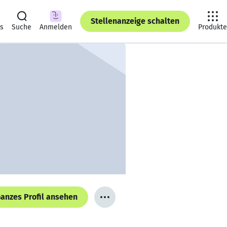
Stellenanzeige schalten
ts
Suche
Anmelden
Produkte
anzes Profil ansehen