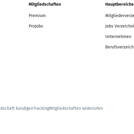
Mitgliedschaften
Hauptbereiche
Premium
Mitgliederverz
ProJobs
Jobs Verzeichn
Unternehmen
Berufsverzeich
edschaft kündigen
Tracking
Mitgliedschaften widerrufen