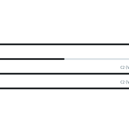
C2 (
C2 (