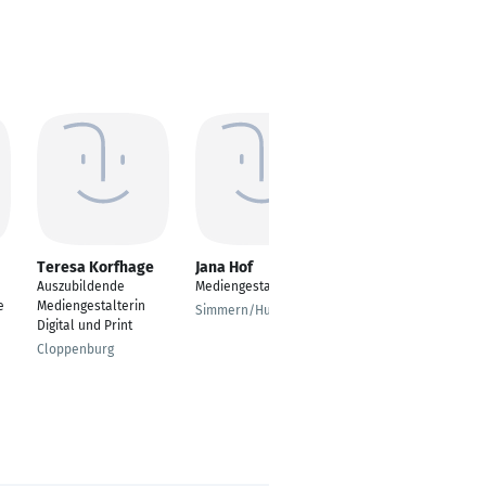
Teresa Korfhage
Jana Hof
Vanessa
Wünnenberg
Auszubildende
Mediengestalterin
Kundenberaterin
e
Mediengestalterin
Simmern/Hunsrück
Leistungen mit
Digital und Print
Sonderfunktionen
Cloppenburg
Duisburg