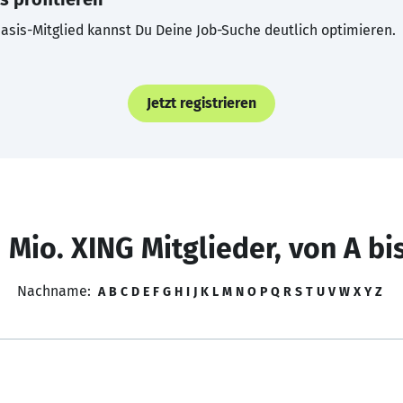
asis-Mitglied kannst Du Deine Job-Suche deutlich optimieren.
Jetzt registrieren
 Mio. XING Mitglieder, von A bi
Nachname:
A
B
C
D
E
F
G
H
I
J
K
L
M
N
O
P
Q
R
S
T
U
V
W
X
Y
Z