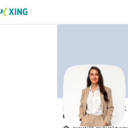
Nevena Dundovic
bildet sich zurzeit weiter. 🎓