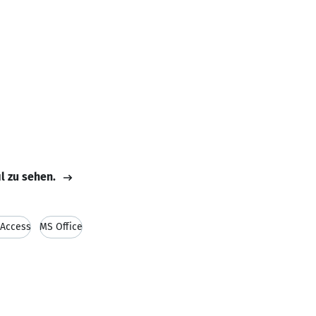
il zu sehen.
 Access
MS Office