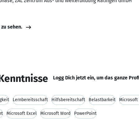
sphase, ZAL Zentrum Aus- und Weiterbildung Ratingen GmbH
e zu sehen.
Kenntnisse
Logg Dich jetzt ein, um das ganze Prof
gkeit
Lernbereitsschaft
Hilfsbereitschaft
Belastbarkeit
Microsoft
nt
Microsoft Excel
Microsoft Word
PowerPoint