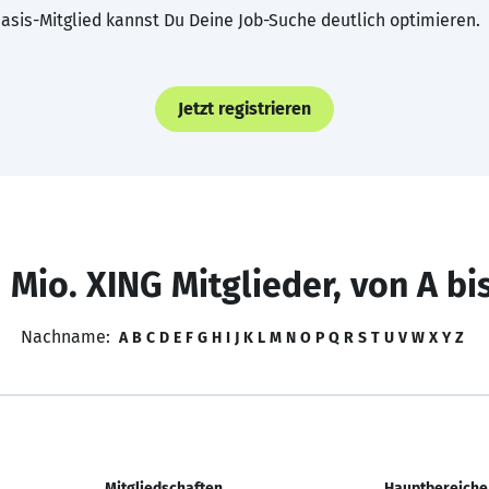
asis-Mitglied kannst Du Deine Job-Suche deutlich optimieren.
Jetzt registrieren
 Mio. XING Mitglieder, von A bi
Nachname:
A
B
C
D
E
F
G
H
I
J
K
L
M
N
O
P
Q
R
S
T
U
V
W
X
Y
Z
Mitgliedschaften
Hauptbereiche