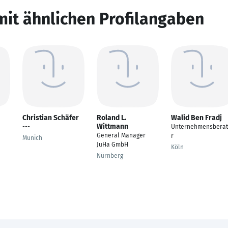
mit ähnlichen Profilangaben
Christian Schäfer
Roland L.
Walid Ben Fradj
Wittmann
---
Unternehmensbera
General Manager
r
Munich
JuHa GmbH
Köln
Nürnberg