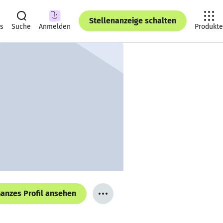
Stellenanzeige schalten
ts
Suche
Anmelden
Produkte
anzes Profil ansehen