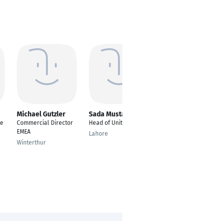
Michael Gutzler
Sada Mustafeed
Martin Möbus
te
Commercial Director
Head of Unit
Vorstandsvorsitzende
EMEA
r
Lahore
Winterthur
Gemünden