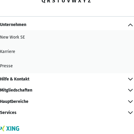
Q
R
S
T
U
V
W
X
Y
Z
Unternehmen
New Work SE
Karriere
Presse
Hilfe & Kontakt
Mitgliedschaften
Hauptbereiche
Services