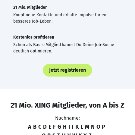
21 Mio. Mitglieder
Knüpf neue Kontakte und erhalte Impulse für ein
besseres Job-Leben.
Kostenlos profitieren
Schon als Basis-Mitglied kannst Du Deine Job-Suche
deutlich optimieren.
Jetzt registrieren
21 Mio. XING Mitglieder, von A bis Z
Nachname:
A
B
C
D
E
F
G
H
I
J
K
L
M
N
O
P