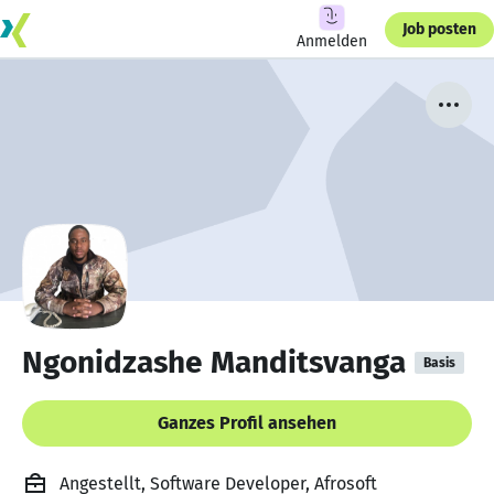
Job posten
Anmelden
Ngonidzashe Manditsvanga
Basis
Ganzes Profil ansehen
Angestellt, Software Developer, Afrosoft