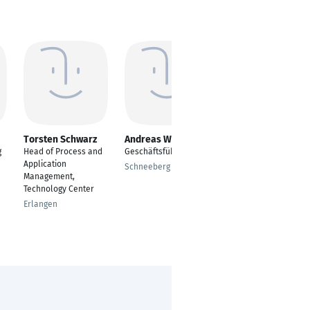
Torsten Schwarz
Andreas Weigel
Pedro L. Bona
g
Head of Process and
Geschäftsführer
Software Architekt /
Application
Projektleiter
Schneeberg
Management,
Berlin
Technology Center
Erlangen