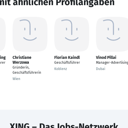
mit ähnlichen Profilangaben
ing
Christiane
Florian Kaindl
Vinod Pillai
Werzowa
hrer
Geschäftsführer
Manager-Advertisin
Gründerin,
Koblenz
Dubai
Geschäftsführerin
Wien
XING – Das Jobs-Netzwerk