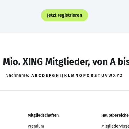
Jetzt registrieren
 Mio. XING Mitglieder, von A bi
Nachname:
A
B
C
D
E
F
G
H
I
J
K
L
M
N
O
P
Q
R
S
T
U
V
W
X
Y
Z
Mitgliedschaften
Hauptbereiche
Premium
Mitgliederverz