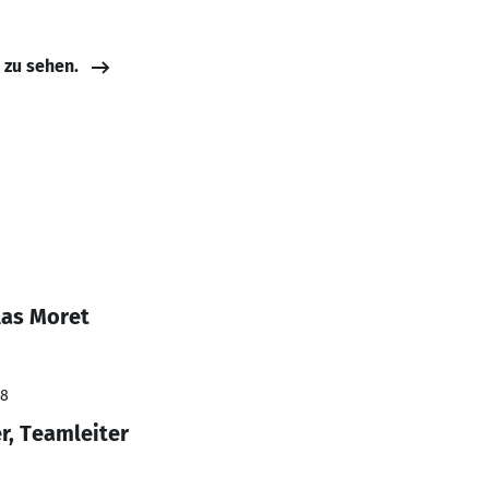
e zu sehen.
las Moret
18
r, Teamleiter