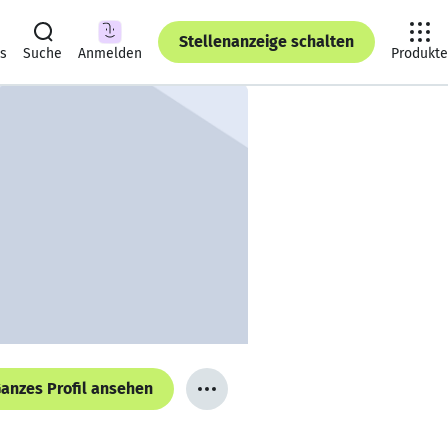
Stellenanzeige schalten
ts
Suche
Anmelden
Produkte
anzes Profil ansehen