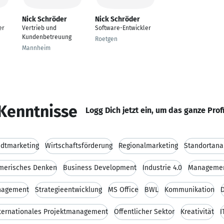
Nick Schröder
Nick Schröder
er
Vertrieb und
Software-Entwickler
Kundenbetreuung
Roetgen
Mannheim
Kenntnisse
Logg Dich jetzt ein, um das ganze Prof
adtmarketing
Wirtschaftsförderung
Regionalmarketing
Standortana
merisches Denken
Business Development
Industrie 4.0
Manageme
nagement
Strategieentwicklung
MS Office
BWL
Kommunikation
D
ternationales Projektmanagement
Öffentlicher Sektor
Kreativität
I