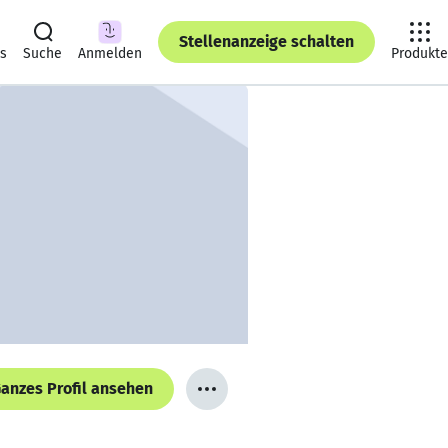
Stellenanzeige schalten
ts
Suche
Anmelden
Produkte
anzes Profil ansehen