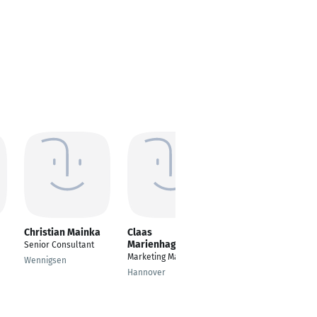
Christian Mainka
Claas
Volker Hirsch
Marienhagen
Senior Consultant
Hauptamtsleiter
Marketing Manager
Wennigsen
Emmendingen
Hannover