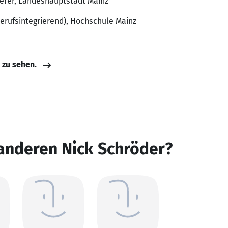
derer, Landeshauptstadt Mainz
erufsintegrierend), Hochschule Mainz
e zu sehen.
anderen Nick Schröder?