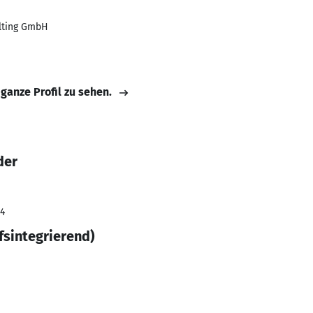
lting GmbH
 ganze Profil zu sehen.
der
24
sintegrierend)