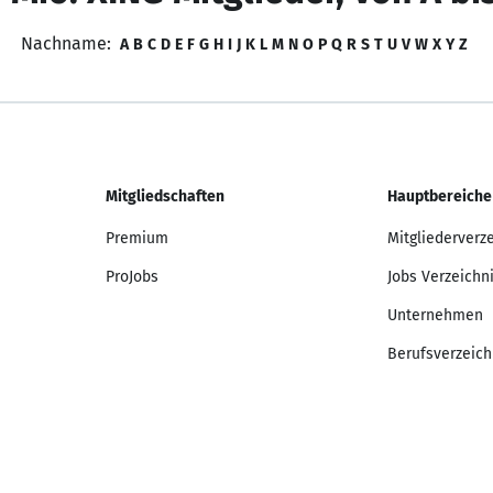
Nachname:
A
B
C
D
E
F
G
H
I
J
K
L
M
N
O
P
Q
R
S
T
U
V
W
X
Y
Z
Mitgliedschaften
Hauptbereiche
Premium
Mitgliederverz
ProJobs
Jobs Verzeichn
Unternehmen
Berufsverzeich