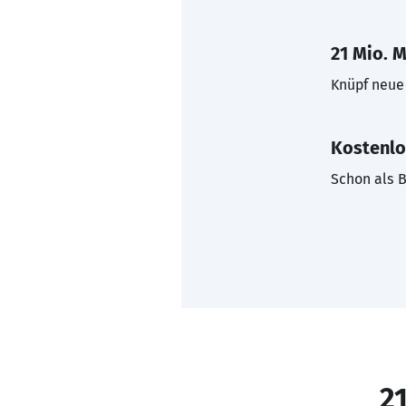
21 Mio. M
Knüpf neue 
Kostenlo
Schon als B
21