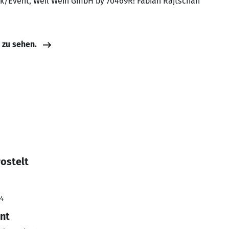
hek/Event, Weil Wein GmbH by 70469R! Fabian Rajtschan
e zu sehen.
ostelt
24
nt