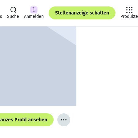
Stellenanzeige schalten
ts
Suche
Anmelden
Produkte
anzes Profil ansehen