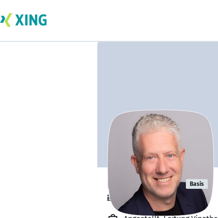
Nico Postelt
Basis
ist offen für Projekte. 🔎