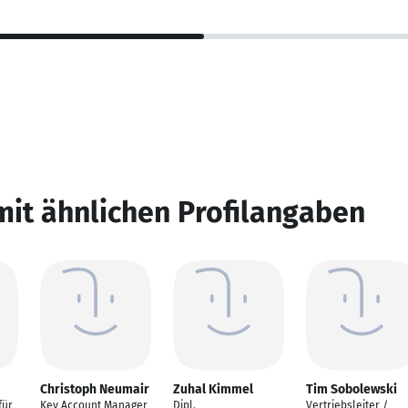
mit ähnlichen Profilangaben
Christoph Neumair
Zuhal Kimmel
Tim Sobolewski
für
Key Account Manager
Dipl.
Vertriebsleiter /