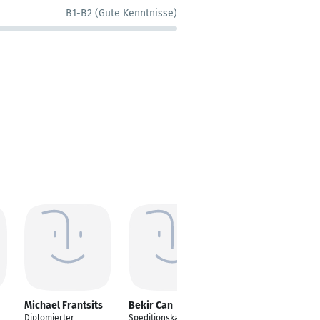
B1-B2 (Gute Kenntnisse)
Michael Frantsits
Bekir Can
Luca Zeroni
Diplomierter
Speditionskaufmann
---