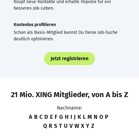
Knüpf neue Kontakte und erhalte Impulse für ein
besseres Job-Leben.
Kostenlos profitieren
Schon als Basis-Mitglied kannst Du Deine Job-Suche
deutlich optimieren.
Jetzt registrieren
21 Mio. XING Mitglieder, von A bis Z
Nachname:
A
B
C
D
E
F
G
H
I
J
K
L
M
N
O
P
Q
R
S
T
U
V
W
X
Y
Z