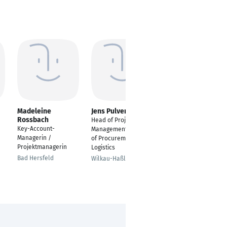
Madeleine
Jens Pulvermüller
Mark
Rossbach
Langerscheidt
Head of Project
Key-Account-
Kaufmännischer
Management & Head
Managerin /
Sachbearbeiter
of Procurement and
Projektmanagerin
Logistics
Aachen
Bad Hersfeld
Wilkau-Haßlau