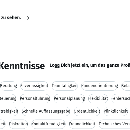
e zu sehen.
Kenntnisse
Logg Dich jetzt ein, um das ganze Prof
Beratung
Zuverlässigkeit
Teamfähigkeit
Kundenorientierung
Bela
steuerung
Personalführung
Personalplanung
Flexibilität
Fehlersuc
strebigkeit
Schnelle Auffassungsgabe
Ordentlichkeit
Pünktlichkeit
eit
Diskretion
Kontaktfreudigkeit
Freundlichkeit
Technisches Ver