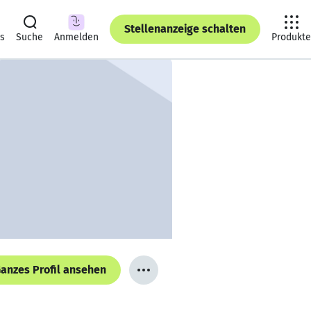
Stellenanzeige schalten
ts
Suche
Anmelden
Produkte
anzes Profil ansehen