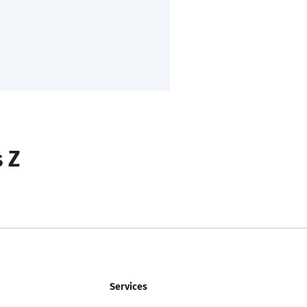
s Z
Services