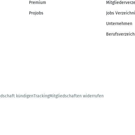
Premium
Mitgliederverz
ProJobs
Jobs Verzeichn
Unternehmen
Berufsverzeich
edschaft kündigen
Tracking
Mitgliedschaften widerrufen