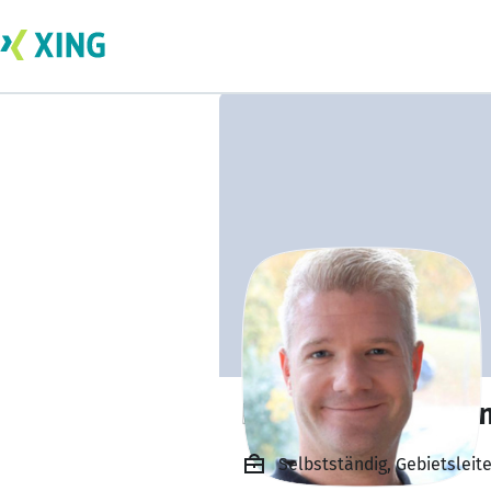
Nicolai Moosman
Selbstständig, Gebietslei