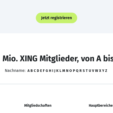
Jetzt registrieren
 Mio. XING Mitglieder, von A bi
Nachname:
A
B
C
D
E
F
G
H
I
J
K
L
M
N
O
P
Q
R
S
T
U
V
W
X
Y
Z
Mitgliedschaften
Hauptbereiche