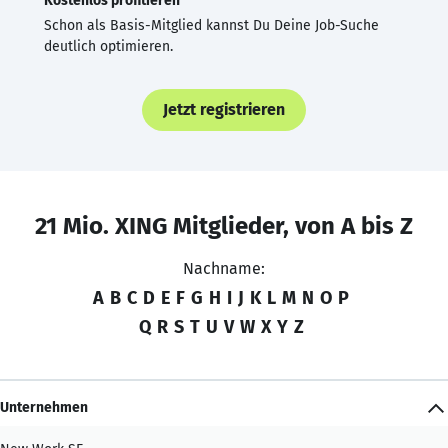
Kostenlos profitieren
Schon als Basis-Mitglied kannst Du Deine Job-Suche
deutlich optimieren.
Jetzt registrieren
21 Mio. XING Mitglieder, von A bis Z
Nachname:
A
B
C
D
E
F
G
H
I
J
K
L
M
N
O
P
Q
R
S
T
U
V
W
X
Y
Z
Unternehmen