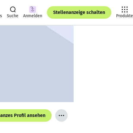
Stellenanzeige schalten
ts
Suche
Anmelden
Produkte
anzes Profil ansehen