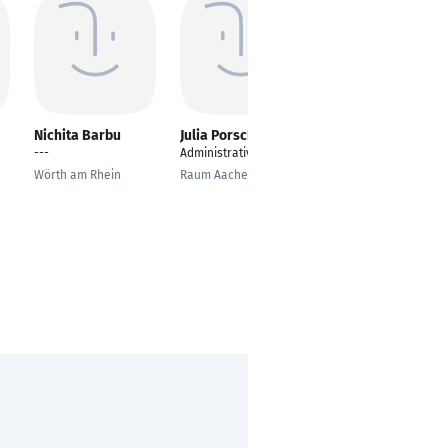
Nichita Barbu
Julia Porsch
Martin Richter
---
Administrative Officer
Leiter Akquise
Wörth am Rhein
Raum Aachen
Stuttgart