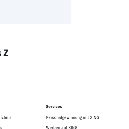
s Z
Services
eichnis
Personalgewinnung mit XING
is
Werben auf XING