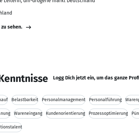
de Leiterin, dm-drogerie markt Deutschland
chland
e zu sehen.
Kenntnisse
Logg Dich jetzt ein, um das ganze Prof
kauf
Belastbarkeit
Personalmanagement
Personalführung
Warenp
anung
Wareneingang
Kundenorientierung
Prozessoptimierung
Pün
tionstalent