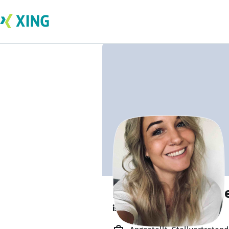
Nicole Carneiro d
ist in Elternzeit. 👶