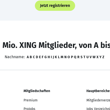
Jetzt registrieren
 Mio. XING Mitglieder, von A bi
Nachname:
A
B
C
D
E
F
G
H
I
J
K
L
M
N
O
P
Q
R
S
T
U
V
W
X
Y
Z
Mitgliedschaften
Hauptbereiche
Premium
Mitgliederverz
ProJobs
Jobs Verzeichn