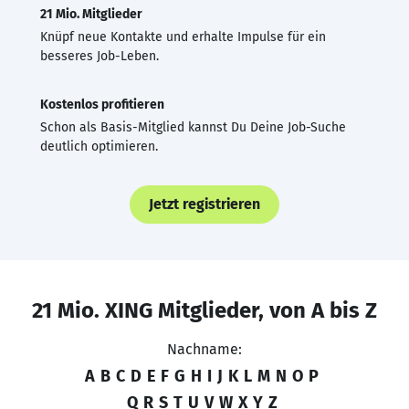
21 Mio. Mitglieder
Knüpf neue Kontakte und erhalte Impulse für ein
besseres Job-Leben.
Kostenlos profitieren
Schon als Basis-Mitglied kannst Du Deine Job-Suche
deutlich optimieren.
Jetzt registrieren
21 Mio. XING Mitglieder, von A bis Z
Nachname:
A
B
C
D
E
F
G
H
I
J
K
L
M
N
O
P
Q
R
S
T
U
V
W
X
Y
Z