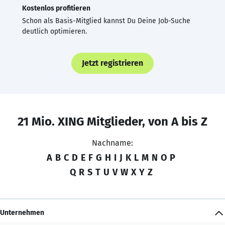
Kostenlos profitieren
Schon als Basis-Mitglied kannst Du Deine Job-Suche
deutlich optimieren.
Jetzt registrieren
21 Mio. XING Mitglieder, von A bis Z
Nachname:
A
B
C
D
E
F
G
H
I
J
K
L
M
N
O
P
Q
R
S
T
U
V
W
X
Y
Z
Unternehmen