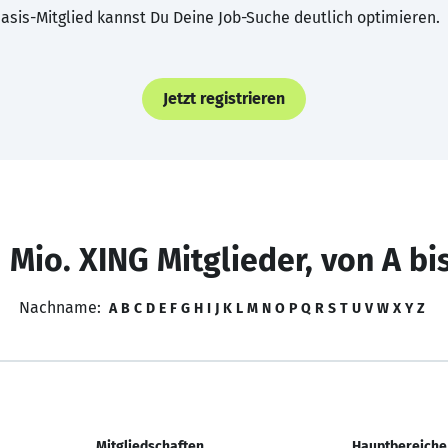
asis-Mitglied kannst Du Deine Job-Suche deutlich optimieren.
Jetzt registrieren
 Mio. XING Mitglieder, von A bi
Nachname:
A
B
C
D
E
F
G
H
I
J
K
L
M
N
O
P
Q
R
S
T
U
V
W
X
Y
Z
Mitgliedschaften
Hauptbereiche