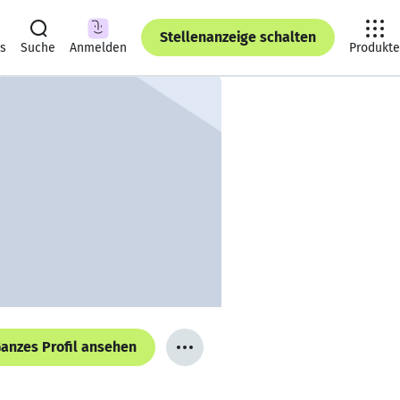
Stellenanzeige schalten
ts
Suche
Anmelden
Produkte
anzes Profil ansehen