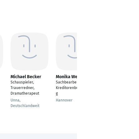
Michael Becker
Monika Weßnigk
Dietmar Göres
Schauspieler,
Sachbearbeiterin
Engineering- &
Trauerredner,
Kreditorenbuchhaltun
Projectmanager
Dramatherapeut
g
Oberalben
Unna,
Hannover
Deutschlandweit