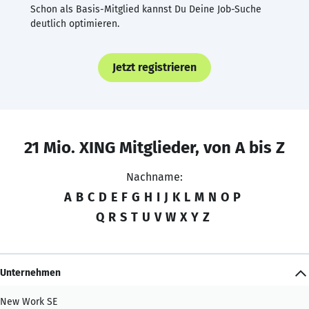
Schon als Basis-Mitglied kannst Du Deine Job-Suche
deutlich optimieren.
Jetzt registrieren
21 Mio. XING Mitglieder, von A bis Z
Nachname:
A
B
C
D
E
F
G
H
I
J
K
L
M
N
O
P
Q
R
S
T
U
V
W
X
Y
Z
Unternehmen
New Work SE