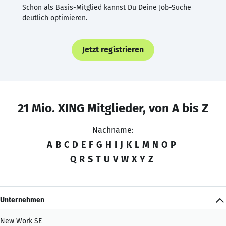
Schon als Basis-Mitglied kannst Du Deine Job-Suche
deutlich optimieren.
Jetzt registrieren
21 Mio. XING Mitglieder, von A bis Z
Nachname:
A
B
C
D
E
F
G
H
I
J
K
L
M
N
O
P
Q
R
S
T
U
V
W
X
Y
Z
Unternehmen
New Work SE