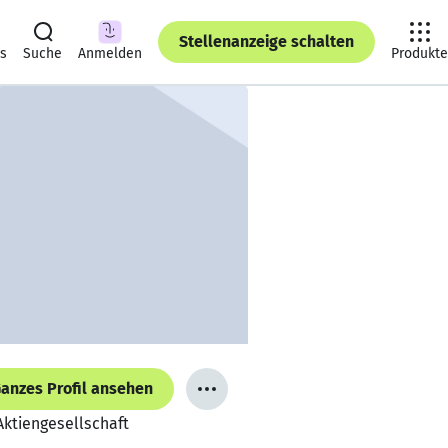
Stellenanzeige schalten
ts
Suche
Anmelden
Produkte
anzes Profil ansehen
Aktiengesellschaft