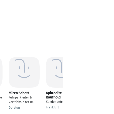
Mirco Schott
Aphrodite
Kerstin Reuther
Kaufhold
te
Fuhrparkleiter &
Leiterin
Kundenbetreuerin
Vertriebsleiter BKF
Kraftfahrtschaden
Frankfurt
Dorsten
Nürnberg