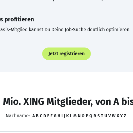
s profitieren
asis-Mitglied kannst Du Deine Job-Suche deutlich optimieren.
Jetzt registrieren
 Mio. XING Mitglieder, von A bi
Nachname:
A
B
C
D
E
F
G
H
I
J
K
L
M
N
O
P
Q
R
S
T
U
V
W
X
Y
Z